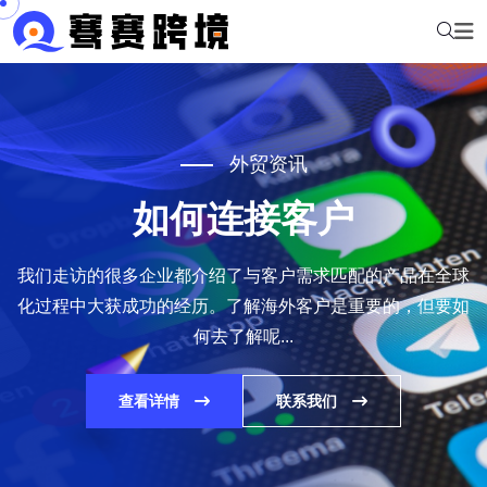
外贸资讯
外贸资讯
外贸资讯
外贸资讯
外贸资讯
满足海外客户对产品的最基
外贸开发信策略，拓展全球
满足海外客户对产品的最基
外贸开发信策略，拓展全球
如何连接客户
本需求
本需求
市场
市场
我们走访的很多企业都介绍了与客户需求匹配的产品在全球
化过程中大获成功的经历。了解海外客户是重要的，但要如
客户需求的不断变化市场环境是动态的，随时在变化，产品
客户需求的不断变化市场环境是动态的，随时在变化，产品
什么是外贸开发信外贸开发信也叫Cold Email，是指给一个
什么是外贸开发信外贸开发信也叫Cold Email，是指给一个
何去了解呢...
要走出去就必须满足海外客户的需求，接受他们的考验。在
要走出去就必须满足海外客户的需求，接受他们的考验。在
陌生邮箱发送的所有邮件。当外贸客户终于在某一封后回
陌生邮箱发送的所有邮件。当外贸客户终于在某一封后回
大多情况下...
大多情况下...
复...
复...
查看详情
联系我们
查看详情
查看详情
查看详情
查看详情
联系我们
联系我们
联系我们
联系我们